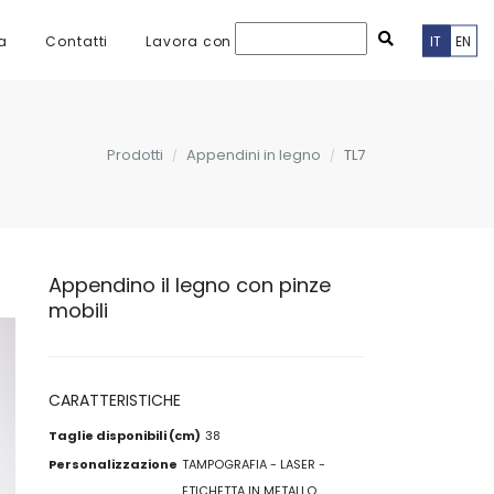
a
Contatti
Lavora con noi
IT
EN
Prodotti
Appendini in legno
TL7
Appendino il legno con pinze
mobili
CARATTERISTICHE
Taglie disponibili (cm)
38
Personalizzazione
TAMPOGRAFIA - LASER -
ETICHETTA IN METALLO