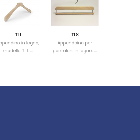
TL1
TL8
SG
 in legno,
Appendoino per
Portagonne, modello
 TL1. ...
pantaloni in legno. ...
SG. ...