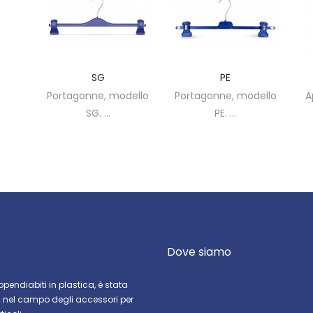
SG
PE
Portagonne, modello
Portagonne, modello
Appendino
SG. ...
PE. ...
modello
Dove siamo
pendiabiti in plastica, è stata
a nel campo degli accessori per