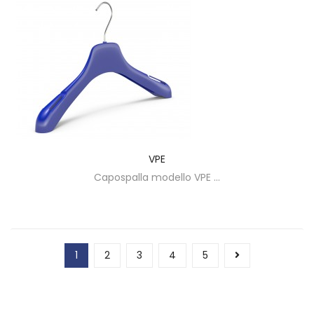
VPE
Capospalla modello VPE ...
1
2
3
4
5